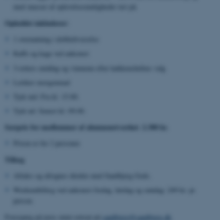
med masser af oplevelsesmuligheder tæt på.​
Opholdet inkluderer:
1 overnatning i dobbeltværelse
Kaffe og kage ved ankomst
3-retters middag og vinmenu efter køkkenchefens valg
Lækker morgenmad
Tjek ind: Fra kl. 15.00.
Tjek ud: Senest kl. 09.00.
Særpris for medlemmer af alumnenetværket: 2.300 kr.
Prisen er for 2 personer.
Tillæg
Aftales og afregnes direkte med Sandbjerg Gods.
Weekendtillæg ved ankomst fredag, lørdag og søndag: 249 kr. pr.
person.
Forespørg på jeres mini-retreat på
sandbjerg@sandbjerg.dk