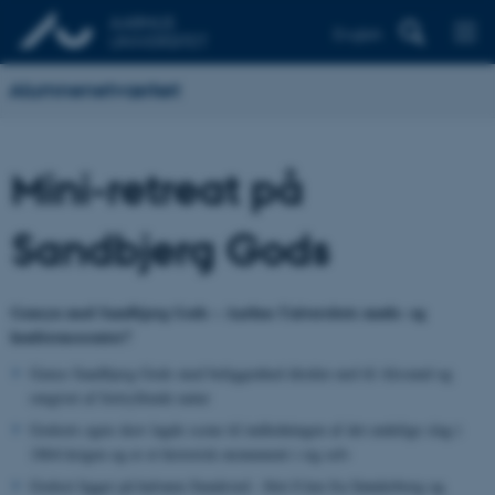
English
Alumnenetværket
Mini-retreat på
Sandbjerg Gods
Gensyn med Sandbjerg Gods – Aarhus Universitets møde- og
konferencecenter?
Gense Sandbjerg Gods med beliggenhed direkte ned til Alssund og
omgivet af fortryllende natur
Godsets egen skov lagde scene til indledningen af det endelige slag i
1864-krigen og er et historisk monument i sig selv
Godset ligger på halvøen Sundeved - blot 8 km fra Sønderborg og