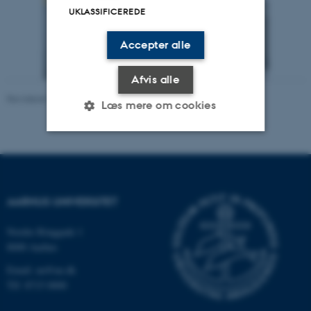
UKLASSIFICEREDE
Accepter alle
Afvis alle
Revideret 26.06.2026
-
Lonni Klitgaard
Læs mere om cookies
Nødvendige
Statistiske
Marketing
Funktionelle
Uklassificerede
AARHUS UNIVERSITET
Nordre Ringgade 1
Nødvendige cookies hjælper
8000 Aarhus
med at gøre hjemmesiden
Email: au@au.dk
brugbar ved at aktivere nogle
Tlf: 8715 0000
grundlæggende funktioner
som navigation mm.