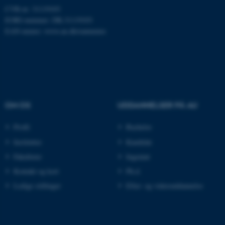
CVR-nr: 31119103
Hjemmesiden kan ikke
EORI-nummer: DK-31119103
fungerer uden disse cookies.
EAN-numre:
www.au.dk/eannumre
Navn
Udbyder / Domæne
be_typo_user
TYPO3 Association
.au.dk
OM OS
UDDANNELSER PÅ AU
Profil
Bachelor
fe_typo_user
Typo3 Association
.au.dk
Institutter
Kandidat
Fakulteter
Ingeniør
Kontakt og kort
Ph.d.
Ledige stillinger
Efter- og videreuddannelse